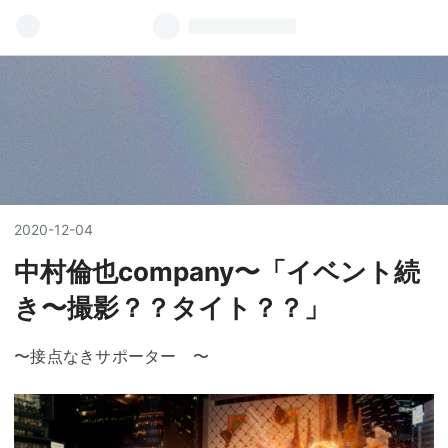
2020
-
12
-
04
中村倫也company〜「イベント続
き〜撮影？？タイト？？」
〜接点なきサポーター 〜